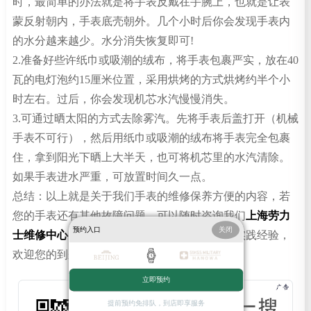
时，最简单的办法就是将手表反戴在手腕上，也就是让表
蒙反射朝内，手表底壳朝外。几个小时后你会发现手表内
的水分越来越少。水分消失恢复即可!
2.准备好些许纸巾或吸潮的绒布，将手表包裹严实，放在40
瓦的电灯泡约15厘米位置，采用烘烤的方式烘烤约半个小
时左右。过后，你会发现机芯水汽慢慢消失。
3.可通过晒太阳的方式去除雾汽。先将手表后盖打开（机械
手表不可行），然后用纸巾或吸潮的绒布将手表完全包裹
住，拿到阳光下晒上大半天，也可将机芯里的水汽清除。
如果手表进水严重，可放置时间久一点。
总结：以上就是关于我们手表的维修保养方便的内容，若
您的手表还有其他故障问题，可以随时咨询我们
上海劳力
预约入口
关闭
士维修中心
，我们有专业的维修团队和丰富的实践经验，
欢迎您的到来!
立即预约
提前预约免排队，到店即享服务