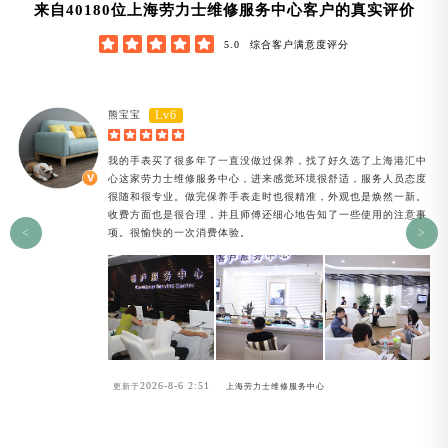
47320
来自
位上海劳力士维修服务中心客户的真实评价





5.0
综合客户满意度评分
Lv6
熊宝宝





我的手表买了很多年了一直没做过保养，找了好久选了上海港汇中
心这家劳力士维修服务中心，进来感觉环境很舒适，服务人员态度
很随和很专业。做完保养手表走时也很精准，外观也是焕然一新。
收费方面也是很合理，并且师傅还细心地告知了一些使用的注意事
<
>
项。很愉快的一次消费体验。
2026-8-6 2:51
更新于
上海劳力士维修服务中心