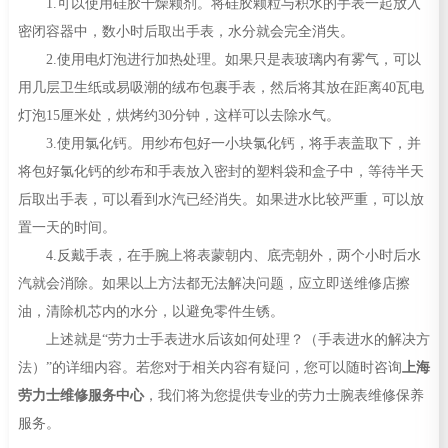
1.可以使用硅胶干燥颗剂。将硅胶颗粒与积水的手表一起放入
密闭容器中，数小时后取出手表，水分就会完全消失。
2.使用电灯泡进行加热处理。如果只是表玻璃内有雾气，可以
用几层卫生纸或易吸潮的绒布包裹手表，然后将其放在距离40瓦电
灯泡15厘米处，烘烤约30分钟，这样可以去除水气。
3.使用氯化钙。用纱布包好一小块氯化钙，将手表盖取下，并
将包好氯化钙的纱布和手表放入密封的塑料袋和盒子中，等待半天
后取出手表，可以看到水汽已经消失。如果进水比较严重，可以放
置一天的时间。
4.反戴手表，在手腕上将表蒙朝内、底壳朝外，两个小时后水
汽就会消除。如果以上方法都无法解决问题，应立即送维修店擦
油，清除机芯内的水分，以避免零件生锈。
上述就是“劳力士手表进水后该如何处理？（手表进水的解决方
法）”的详细内容。若您对于相关内容有疑问，您可以随时咨询
上海
劳力士维修服务中心
，我们将为您提供专业的劳力士腕表维修保养
服务。