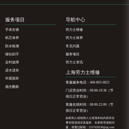
服务项目
导航中心
手表生锈
劳力士维修
机芯保养
劳力士保养
防水检测
常见问题
镶钻刻字
服务项目
走时故障
劳力士资讯
进水进灰
上海劳力士维修
外观损坏
客服服务电话：400-805-0023
抛光翻新
门店营业时间：09:00-19:30（节
假日正常营业）
客服在线时间：08:00-22:00（节
假日正常营业）
如权利人或知情人士发现本站内容存在
事实错误或涉及版权、名誉权等侵权问
题，请通过邮箱：2557628530@qq.com