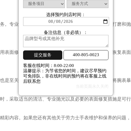
选择预约到店时间：
。专业的抛光师会使用特殊的工具和材料对表盘进行打磨和抛
备注信息（非必填）：
表面修复技术。这种技术通过填充或覆盖受损区域来恢复表面
提交服务
400-805-0023
客服在线时间：8:00-22:00
温馨提示：为节省您的时间，建议尽早预约
可免排队，非在线时间的预约将在客服上线
是至关重要的。佩戴时避免剧烈运动或碰撞；不建议将腕表暴
后联系您
当前页面永久关闭
，采取适当的清洁、专业抛光以及必要的表面修复措施是可行
精彩内容。如果您还有其他关于劳力士手表维护和保养的问题，