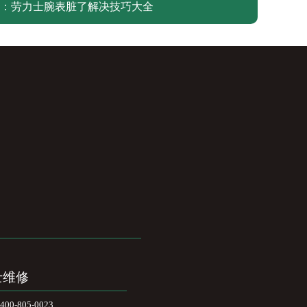
：
劳力士腕表脏了解决技巧大全
士维修
-805-0023