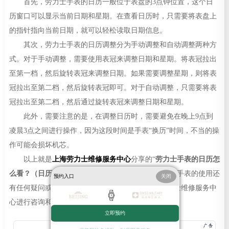
首先，劳力士手表的日历一般位于表盘的3点钟位置，这个日
历窗口可以显示当前日期和星期。在查看日历时，只需要将表盘上
的指针指向当前日期，就可以轻松读取日期信息。
其次，劳力士手表的日历调整分为手动调整和自动调整两种方
式。对于手动调整，需要使用表冠来调整日期和星期。将表冠拉出
至第一档，然后旋转表冠来调整日期。如果需要调整星期，则将表
冠拉出至第二档，然后旋转表冠即可。对于自动调整，只需要将表
冠拉出至第二档，然后通过旋转表冠来调整日期和星期。
此外，需要注意的是，在调整日历时，需要避免在晚上9点到
凌晨3点之间进行操作，因为这段时间是手表“换历”时间，不当的操
作可能会损坏机芯。
以上就是
上海劳力士维修服务中心
分享的“
劳力士手表的日历怎
么看？（日历使用教程）
”相关内容，最后，如果您对手表的使用还
预约入口
关闭
有任何疑问或需要进一步的帮助，建议咨询上海劳力士维修服务中
心进行咨询和维修。
立即预约