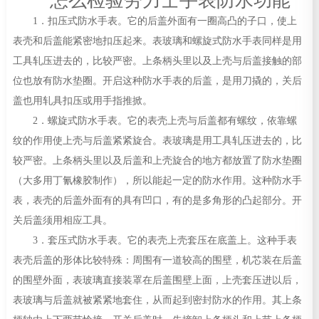
怎么检验劳力士手表防水功能
1．扣压式防水手表。它的后盖外面有一圈高凸的子口，使上
表壳和后盖能紧密地扣压起来。表玻璃和螺旋式防水手表同样是用
工具轧压进去的，比较严密。上条柄头里以及上壳与后盖接触的部
位也放有防水垫圈。开启这种防水手表的后盖，是用刀撬的，关后
盖也用轧具扣压或用手指推掀。
2．螺旋式防水手表。它的表壳上壳与后盖都有螺纹，依靠螺
纹的作用使上壳与后盖紧紧旋合。表玻璃是用工具轧压进去的，比
较严密。上条柄头里以及后盖和上壳旋合的地方都放置了防水垫圈
（大多用丁氰橡胶制作），所以能起一定的防水作用。这种防水手
表，表壳的后盖外面有的具有凹口，有的是多角形的凸起部分。开
关后盖须用相应工具。
3．套压式防水手表。它的表壳上壳套压在底盖上。这种手表
表壳后盖的形体比较特殊：周围有一道较高的围壁，机芯装在后盖
的围壁外面，表玻璃直接装罩在后盖围壁上面，上壳套压进以后，
表玻璃与后盖就被紧紧地套住，从而起到密封防水的作用。其上条